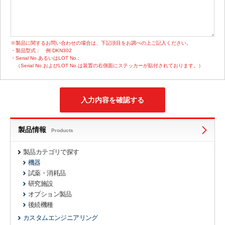
※製品に関するお問い合わせの場合は、下記項目をお調べの上ご記入ください。
・製品型式：
例 DKN302
・Serial No.あるいはLOT No.:
（Serial No.およびLOT No.は装置の右側面にステッカーが貼付されております。）
製品情報
Products
製品カテゴリで探す
機器
試薬・消耗品
研究施設
オプション製品
後続機種
カスタムエンジニアリング