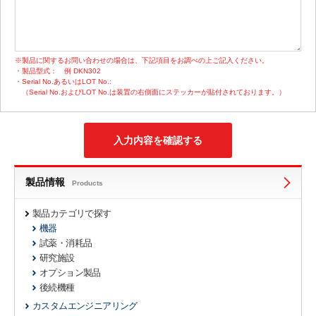
※製品に関するお問い合わせの場合は、下記項目をお調べの上ご記入ください。
・製品型式：
例 DKN302
・Serial No.あるいはLOT No.:
（Serial No.およびLOT No.は装置の右側面にステッカーが貼付されております。）
製品情報
Products
製品カテゴリで探す
機器
試薬・消耗品
研究施設
オプション製品
後続機種
カスタムエンジニアリング