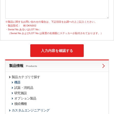
※製品に関するお問い合わせの場合は、下記項目をお調べの上ご記入ください。
・製品型式：
例 DKN302
・Serial No.あるいはLOT No.:
（Serial No.およびLOT No.は装置の右側面にステッカーが貼付されております。）
製品情報
Products
製品カテゴリで探す
機器
試薬・消耗品
研究施設
オプション製品
後続機種
カスタムエンジニアリング