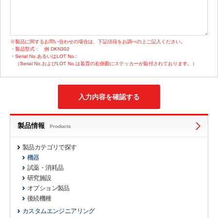
※製品に関するお問い合わせの場合は、下記項目をお調べの上ご記入ください。
・製品型式：
例 DKN302
・Serial No.あるいはLOT No.:
（Serial No.およびLOT No.は装置の右側面にステッカーが貼付されております。）
製品情報
Products
製品カテゴリで探す
機器
試薬・消耗品
研究施設
オプション製品
後続機種
カスタムエンジニアリング