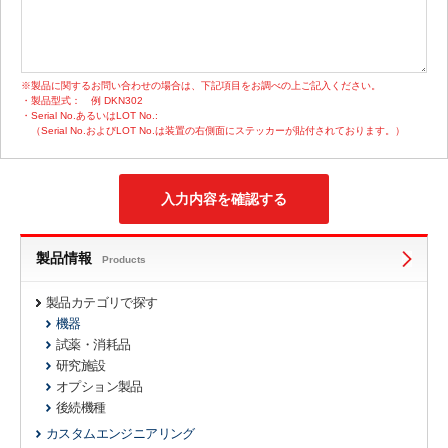
※製品に関するお問い合わせの場合は、下記項目をお調べの上ご記入ください。
・製品型式：
例 DKN302
・Serial No.あるいはLOT No.:
（Serial No.およびLOT No.は装置の右側面にステッカーが貼付されております。）
製品情報
Products
製品カテゴリで探す
機器
試薬・消耗品
研究施設
オプション製品
後続機種
カスタムエンジニアリング