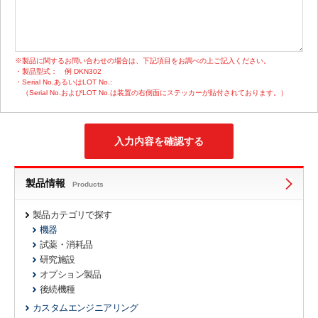
※製品に関するお問い合わせの場合は、下記項目をお調べの上ご記入ください。
・製品型式：
例 DKN302
・Serial No.あるいはLOT No.:
（Serial No.およびLOT No.は装置の右側面にステッカーが貼付されております。）
製品情報
Products
製品カテゴリで探す
機器
試薬・消耗品
研究施設
オプション製品
後続機種
カスタムエンジニアリング