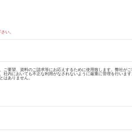
下さい。
、ご要望、資料のご請求等にお応えするために使用致します。弊社がご
、社内においても不正な利用がなされないように厳重に管理を行います
とはありません。