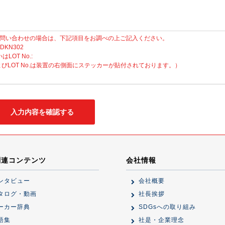
問い合わせの場合は、下記項目をお調べの上ご記入ください。
 DKN302
いはLOT No.:
No.およびLOT No.は装置の右側面にステッカーが貼付されております。）
関連コンテンツ
会社情報
ンタビュー
会社概要
タログ・動画
社長挨拶
ーカー辞典
SDGsへの取り組み
語集
社是・企業理念