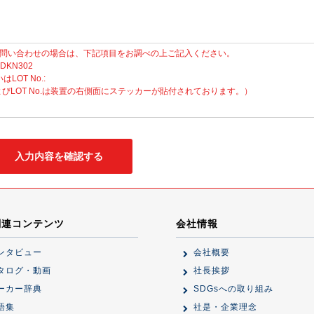
問い合わせの場合は、下記項目をお調べの上ご記入ください。
 DKN302
いはLOT No.:
No.およびLOT No.は装置の右側面にステッカーが貼付されております。）
関連コンテンツ
会社情報
ンタビュー
会社概要
タログ・動画
社長挨拶
ーカー辞典
SDGsへの取り組み
語集
社是・企業理念