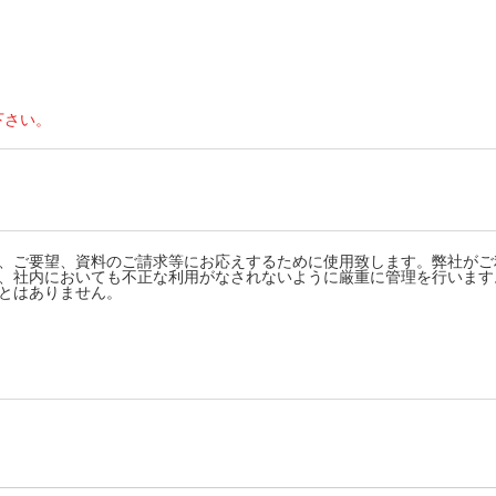
下さい。
、ご要望、資料のご請求等にお応えするために使用致します。弊社がご
、社内においても不正な利用がなされないように厳重に管理を行います
とはありません。