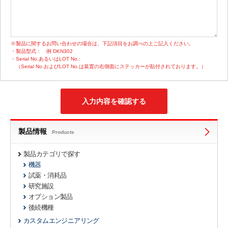
※製品に関するお問い合わせの場合は、下記項目をお調べの上ご記入ください。
・製品型式：
例 DKN302
・Serial No.あるいはLOT No.:
（Serial No.およびLOT No.は装置の右側面にステッカーが貼付されております。）
製品情報
Products
製品カテゴリで探す
機器
試薬・消耗品
研究施設
オプション製品
後続機種
カスタムエンジニアリング