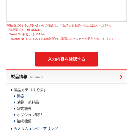
※製品に関するお問い合わせの場合は、下記項目をお調べの上ご記入ください。
・製品型式：
例 DKN302
・Serial No.あるいはLOT No.:
（Serial No.およびLOT No.は装置の右側面にステッカーが貼付されております。）
製品情報
Products
製品カテゴリで探す
機器
試薬・消耗品
研究施設
オプション製品
後続機種
カスタムエンジニアリング