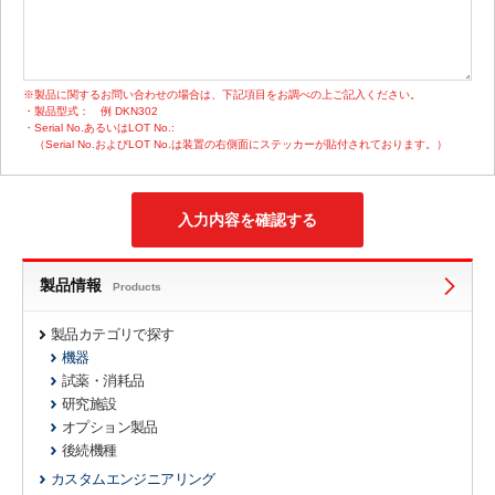
※製品に関するお問い合わせの場合は、下記項目をお調べの上ご記入ください。
・製品型式：
例 DKN302
・Serial No.あるいはLOT No.:
（Serial No.およびLOT No.は装置の右側面にステッカーが貼付されております。）
製品情報
Products
製品カテゴリで探す
機器
試薬・消耗品
研究施設
オプション製品
後続機種
カスタムエンジニアリング