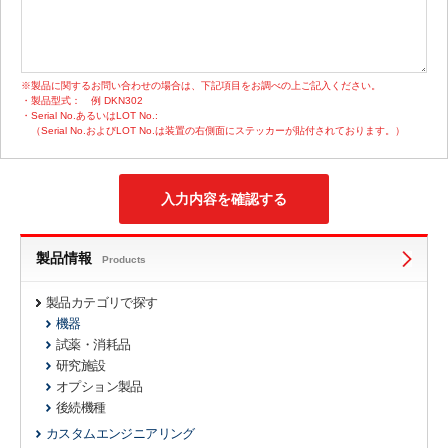
※製品に関するお問い合わせの場合は、下記項目をお調べの上ご記入ください。
・製品型式：
例 DKN302
・Serial No.あるいはLOT No.:
（Serial No.およびLOT No.は装置の右側面にステッカーが貼付されております。）
製品情報
Products
製品カテゴリで探す
機器
試薬・消耗品
研究施設
オプション製品
後続機種
カスタムエンジニアリング