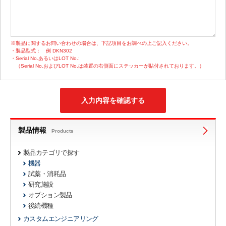
※製品に関するお問い合わせの場合は、下記項目をお調べの上ご記入ください。
・製品型式：
例 DKN302
・Serial No.あるいはLOT No.:
（Serial No.およびLOT No.は装置の右側面にステッカーが貼付されております。）
製品情報
Products
製品カテゴリで探す
機器
試薬・消耗品
研究施設
オプション製品
後続機種
カスタムエンジニアリング