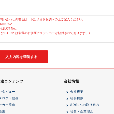
問い合わせの場合は、下記項目をお調べの上ご記入ください。
 DKN302
いはLOT No.:
No.およびLOT No.は装置の右側面にステッカーが貼付されております。）
関連コンテンツ
会社情報
ンタビュー
会社概要
タログ・動画
社長挨拶
ーカー辞典
SDGsへの取り組み
語集
社是・企業理念