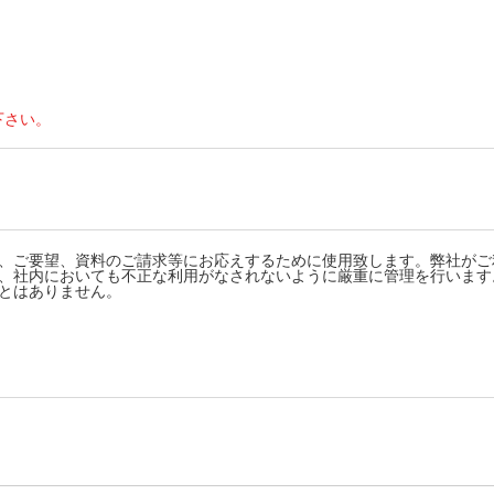
下さい。
、ご要望、資料のご請求等にお応えするために使用致します。弊社がご
、社内においても不正な利用がなされないように厳重に管理を行います
とはありません。