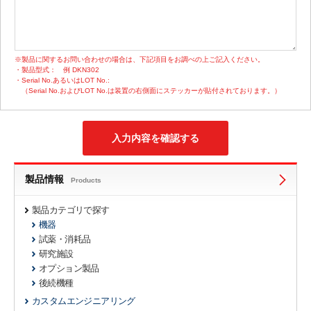
※製品に関するお問い合わせの場合は、下記項目をお調べの上ご記入ください。
・製品型式：
例 DKN302
・Serial No.あるいはLOT No.:
（Serial No.およびLOT No.は装置の右側面にステッカーが貼付されております。）
製品情報
Products
製品カテゴリで探す
機器
試薬・消耗品
研究施設
オプション製品
後続機種
カスタムエンジニアリング