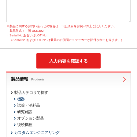
※製品に関するお問い合わせの場合は、下記項目をお調べの上ご記入ください。
・製品型式：
例 DKN302
・Serial No.あるいはLOT No.:
（Serial No.およびLOT No.は装置の右側面にステッカーが貼付されております。）
製品情報
Products
製品カテゴリで探す
機器
試薬・消耗品
研究施設
オプション製品
後続機種
カスタムエンジニアリング