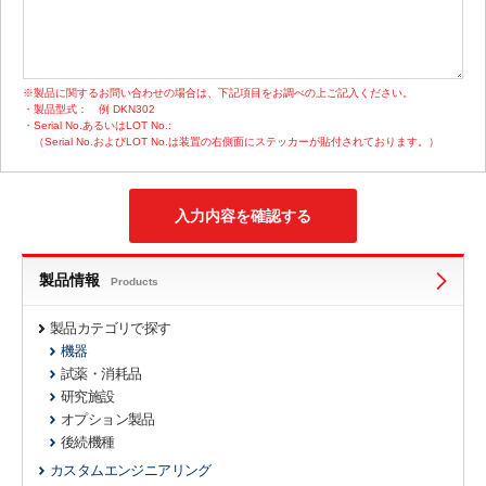
※製品に関するお問い合わせの場合は、下記項目をお調べの上ご記入ください。
・製品型式：
例 DKN302
・Serial No.あるいはLOT No.:
（Serial No.およびLOT No.は装置の右側面にステッカーが貼付されております。）
製品情報
Products
製品カテゴリで探す
機器
試薬・消耗品
研究施設
オプション製品
後続機種
カスタムエンジニアリング