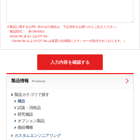
※製品に関するお問い合わせの場合は、下記項目をお調べの上ご記入ください。
・製品型式：
例 DKN302
・Serial No.あるいはLOT No.:
（Serial No.およびLOT No.は装置の右側面にステッカーが貼付されております。）
製品情報
Products
製品カテゴリで探す
機器
試薬・消耗品
研究施設
オプション製品
後続機種
カスタムエンジニアリング