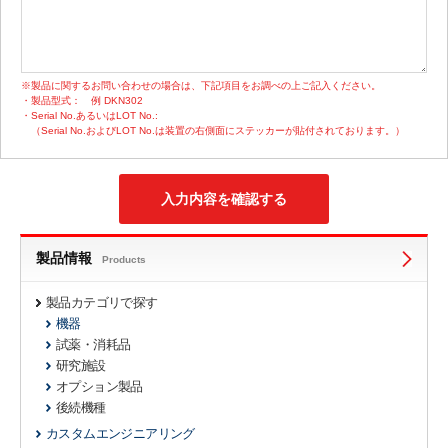
※製品に関するお問い合わせの場合は、下記項目をお調べの上ご記入ください。
・製品型式：
例 DKN302
・Serial No.あるいはLOT No.:
（Serial No.およびLOT No.は装置の右側面にステッカーが貼付されております。）
製品情報
Products
製品カテゴリで探す
機器
試薬・消耗品
研究施設
オプション製品
後続機種
カスタムエンジニアリング