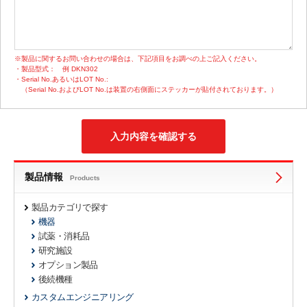
※製品に関するお問い合わせの場合は、下記項目をお調べの上ご記入ください。
・製品型式：
例 DKN302
・Serial No.あるいはLOT No.:
（Serial No.およびLOT No.は装置の右側面にステッカーが貼付されております。）
製品情報
Products
製品カテゴリで探す
機器
試薬・消耗品
研究施設
オプション製品
後続機種
カスタムエンジニアリング