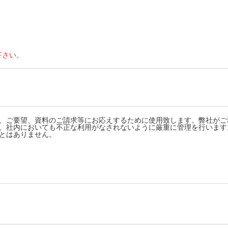
下さい。
、ご要望、資料のご請求等にお応えするために使用致します。弊社がご
、社内においても不正な利用がなされないように厳重に管理を行います
とはありません。