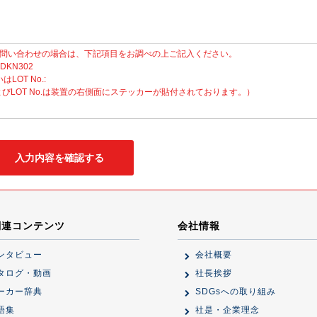
問い合わせの場合は、下記項目をお調べの上ご記入ください。
 DKN302
いはLOT No.:
No.およびLOT No.は装置の右側面にステッカーが貼付されております。）
関連コンテンツ
会社情報
ンタビュー
会社概要
タログ・動画
社長挨拶
ーカー辞典
SDGsへの取り組み
語集
社是・企業理念