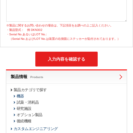
※製品に関するお問い合わせの場合は、下記項目をお調べの上ご記入ください。
・製品型式：
例 DKN302
・Serial No.あるいはLOT No.:
（Serial No.およびLOT No.は装置の右側面にステッカーが貼付されております。）
製品情報
Products
製品カテゴリで探す
機器
試薬・消耗品
研究施設
オプション製品
後続機種
カスタムエンジニアリング