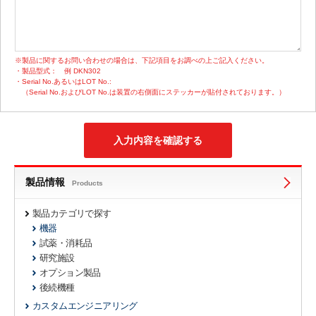
※製品に関するお問い合わせの場合は、下記項目をお調べの上ご記入ください。
・製品型式：
例 DKN302
・Serial No.あるいはLOT No.:
（Serial No.およびLOT No.は装置の右側面にステッカーが貼付されております。）
製品情報
Products
製品カテゴリで探す
機器
試薬・消耗品
研究施設
オプション製品
後続機種
カスタムエンジニアリング