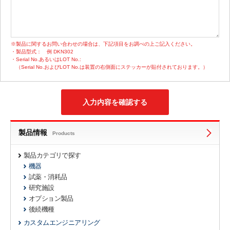
※製品に関するお問い合わせの場合は、下記項目をお調べの上ご記入ください。
・製品型式：
例 DKN302
・Serial No.あるいはLOT No.:
（Serial No.およびLOT No.は装置の右側面にステッカーが貼付されております。）
製品情報
Products
製品カテゴリで探す
機器
試薬・消耗品
研究施設
オプション製品
後続機種
カスタムエンジニアリング