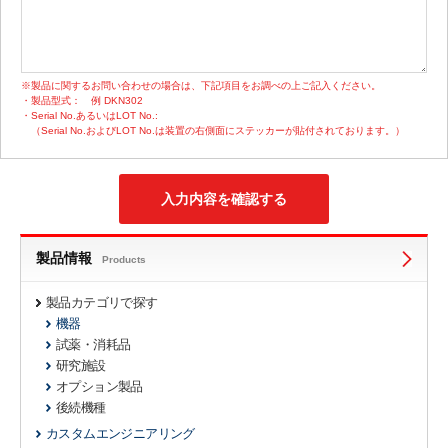
※製品に関するお問い合わせの場合は、下記項目をお調べの上ご記入ください。
・製品型式：
例 DKN302
・Serial No.あるいはLOT No.:
（Serial No.およびLOT No.は装置の右側面にステッカーが貼付されております。）
製品情報
Products
製品カテゴリで探す
機器
試薬・消耗品
研究施設
オプション製品
後続機種
カスタムエンジニアリング