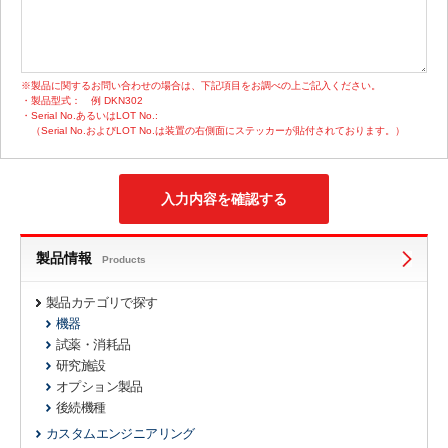
※製品に関するお問い合わせの場合は、下記項目をお調べの上ご記入ください。
・製品型式：
例 DKN302
・Serial No.あるいはLOT No.:
（Serial No.およびLOT No.は装置の右側面にステッカーが貼付されております。）
製品情報
Products
製品カテゴリで探す
機器
試薬・消耗品
研究施設
オプション製品
後続機種
カスタムエンジニアリング