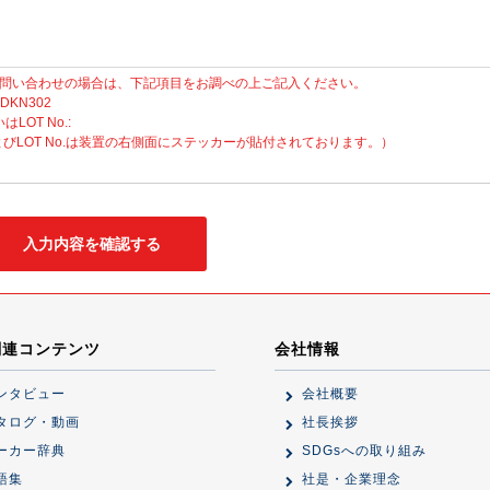
問い合わせの場合は、下記項目をお調べの上ご記入ください。
 DKN302
いはLOT No.:
No.およびLOT No.は装置の右側面にステッカーが貼付されております。）
関連コンテンツ
会社情報
ンタビュー
会社概要
タログ・動画
社長挨拶
ーカー辞典
SDGsへの取り組み
語集
社是・企業理念