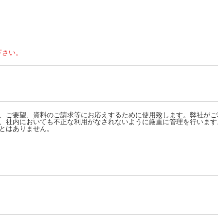
下さい。
、ご要望、資料のご請求等にお応えするために使用致します。弊社がご
、社内においても不正な利用がなされないように厳重に管理を行います
とはありません。