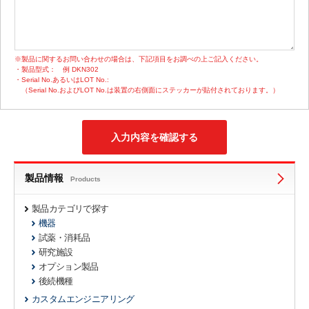
※製品に関するお問い合わせの場合は、下記項目をお調べの上ご記入ください。
・製品型式：
例 DKN302
・Serial No.あるいはLOT No.:
（Serial No.およびLOT No.は装置の右側面にステッカーが貼付されております。）
製品情報
Products
製品カテゴリで探す
機器
試薬・消耗品
研究施設
オプション製品
後続機種
カスタムエンジニアリング