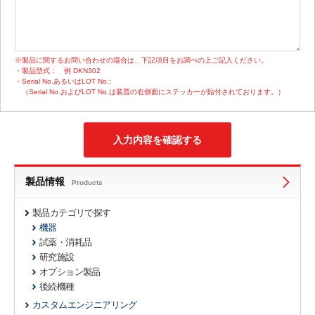
※製品に関するお問い合わせの場合は、下記項目をお調べの上ご記入ください。
・製品型式：
例 DKN302
・Serial No.あるいはLOT No.:
（Serial No.およびLOT No.は装置の右側面にステッカーが貼付されております。）
製品情報
Products
製品カテゴリで探す
機器
試薬・消耗品
研究施設
オプション製品
後続機種
カスタムエンジニアリング