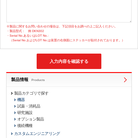
※製品に関するお問い合わせの場合は、下記項目をお調べの上ご記入ください。
・製品型式：
例 DKN302
・Serial No.あるいはLOT No.:
（Serial No.およびLOT No.は装置の右側面にステッカーが貼付されております。）
製品情報
Products
製品カテゴリで探す
機器
試薬・消耗品
研究施設
オプション製品
後続機種
カスタムエンジニアリング