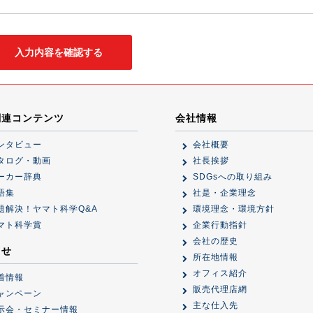
関連コンテンツ
会社情報
ンタビュー
会社概要
タログ・動画
社長挨拶
ーカー辞典
SDGsへの取り組み
語集
社是・企業理念
題解決！ヤマト科学Q&A
環境理念・環境方針
マト科学賞
企業行動指針
会社の歴史
らせ
所在地情報
オフィス紹介
着情報
販売代理店網
ャンペーン
主な仕入先
示会・セミナー情報