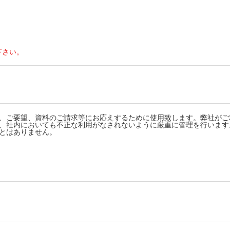
下さい。
、ご要望、資料のご請求等にお応えするために使用致します。弊社がご
、社内においても不正な利用がなされないように厳重に管理を行います
とはありません。