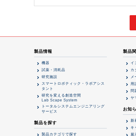
製品情報
製品
機器
イ
試薬・消耗品
カ
研究施設
メ
スマートロボティック・ラボアシス
用
タント
問
研究を変える創造空間
ヤ
Lab Scape System
トータルシステムエンジニアリング
お知
サービス
新
製品を探す
キ
製品カテゴリで探す
展