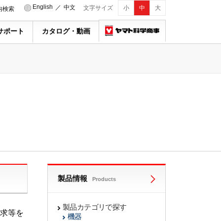
English
／
中文
文字サイズ
小
中
大
内検索
サポート
カタログ・動画
製品情報
Products
製品カテゴリで探す
求等を
機器