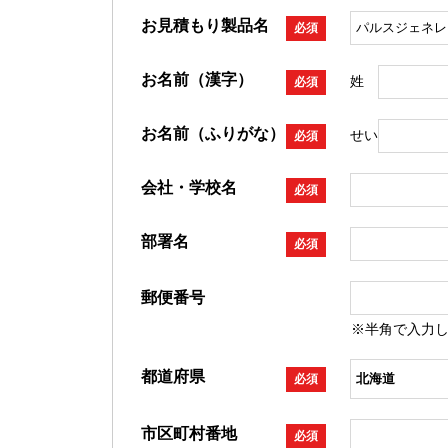
お見積もり製品名
必須
お名前（漢字）
姓
必須
お名前（ふりがな）
せい
必須
会社・学校名
必須
部署名
必須
郵便番号
※半角で入力
都道府県
必須
市区町村番地
必須