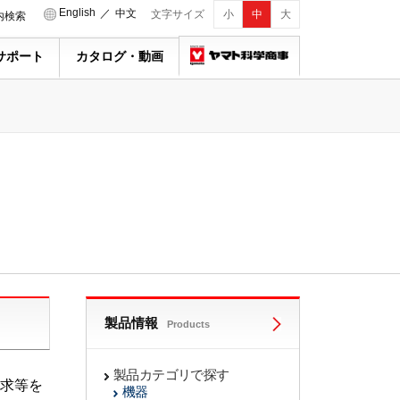
English
／
中文
文字サイズ
小
中
大
内検索
サポート
カタログ・動画
製品情報
Products
製品カテゴリで探す
求等を
機器