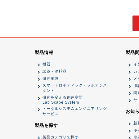
製品情報
製品
機器
イ
試薬・消耗品
カ
研究施設
メ
スマートロボティック・ラボアシス
用
タント
問
研究を変える創造空間
ヤ
Lab Scape System
トータルシステムエンジニアリング
お知
サービス
新
製品を探す
キ
製品カテゴリで探す
展