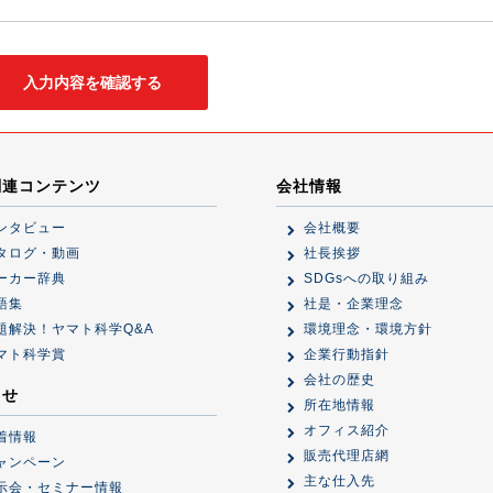
関連コンテンツ
会社情報
ンタビュー
会社概要
タログ・動画
社長挨拶
ーカー辞典
SDGsへの取り組み
語集
社是・企業理念
題解決！ヤマト科学Q&A
環境理念・環境方針
マト科学賞
企業行動指針
会社の歴史
らせ
所在地情報
オフィス紹介
着情報
販売代理店網
ャンペーン
主な仕入先
示会・セミナー情報