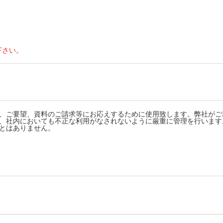
下さい。
、ご要望、資料のご請求等にお応えするために使用致します。弊社がご
、社内においても不正な利用がなされないように厳重に管理を行います
とはありません。