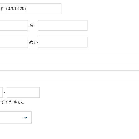
名
めい
-
してください。