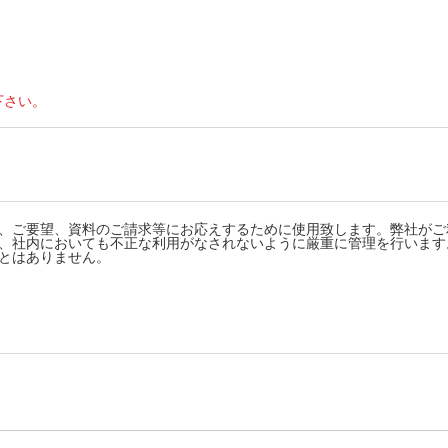
下さい。
、ご要望、資料のご請求等にお応えするために使用致します。弊社がご
、社内においても不正な利用がなされないように厳重に管理を行います
とはありません。