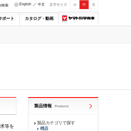
English
／
中文
文字サイズ
小
中
大
内検索
サポート
カタログ・動画
製品情報
Products
製品カテゴリで探す
求等を
機器