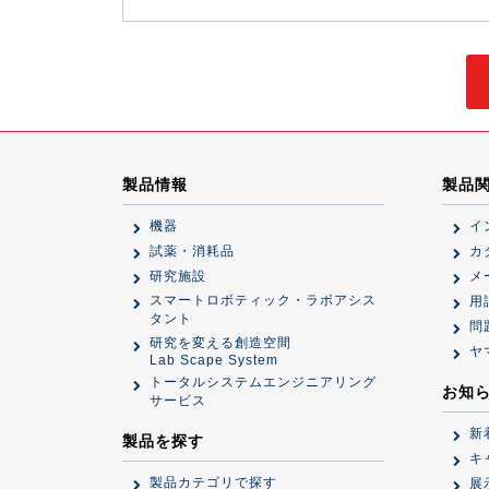
製品情報
製品
機器
イ
試薬・消耗品
カ
研究施設
メ
スマートロボティック・ラボアシス
用
タント
問
研究を変える創造空間
ヤ
Lab Scape System
トータルシステムエンジニアリング
お知
サービス
新
製品を探す
キ
製品カテゴリで探す
展