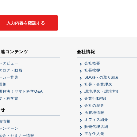
関連コンテンツ
会社情報
ンタビュー
会社概要
タログ・動画
社長挨拶
ーカー辞典
SDGsへの取り組み
語集
社是・企業理念
題解決！ヤマト科学Q&A
環境理念・環境方針
マト科学賞
企業行動指針
会社の歴史
らせ
所在地情報
オフィス紹介
着情報
販売代理店網
ャンペーン
主な仕入先
示会・セミナー情報