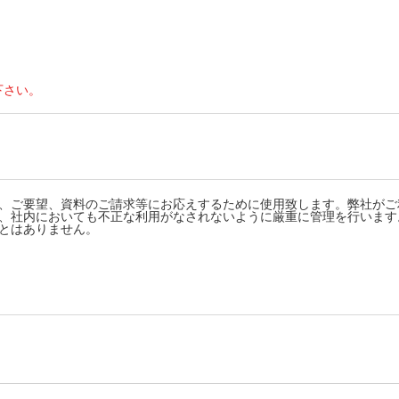
下さい。
、ご要望、資料のご請求等にお応えするために使用致します。弊社がご
、社内においても不正な利用がなされないように厳重に管理を行います
とはありません。