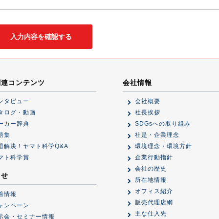
関連コンテンツ
会社情報
ンタビュー
会社概要
タログ・動画
社長挨拶
ーカー辞典
SDGsへの取り組み
語集
社是・企業理念
題解決！ヤマト科学Q&A
環境理念・環境方針
マト科学賞
企業行動指針
会社の歴史
らせ
所在地情報
オフィス紹介
着情報
販売代理店網
ャンペーン
主な仕入先
示会・セミナー情報