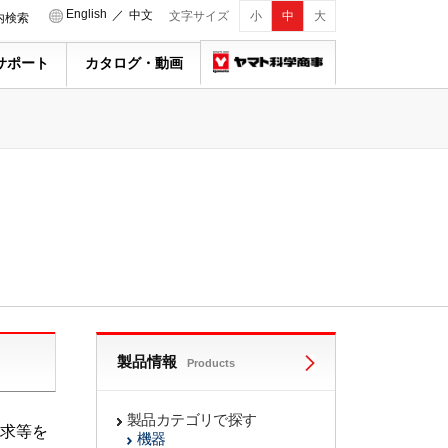
English
／
中文
文字サイズ
小
中
大
内検索
サポート
カタログ・動画
製品情報
Products
製品カテゴリで探す
求等を
機器