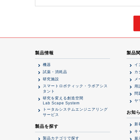
製品情報
製品
機器
イ
試薬・消耗品
カ
研究施設
メ
スマートロボティック・ラボアシス
用
タント
問
研究を変える創造空間
ヤ
Lab Scape System
トータルシステムエンジニアリング
お知
サービス
新
製品を探す
キ
製品カテゴリで探す
展