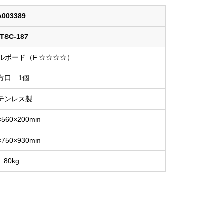
A003389
TSC-187
ルボード（F ☆☆☆☆）
方口 1個
テンレス製
×560×200mm
×750×930mm
80kg