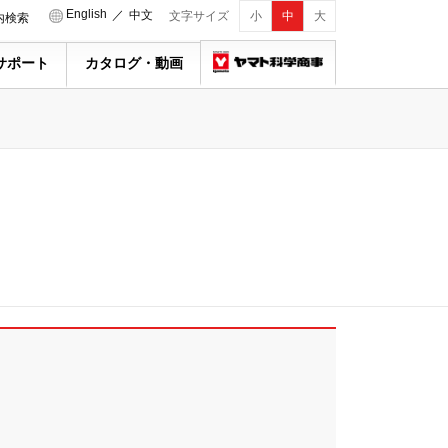
English
／
中文
文字サイズ
小
中
大
内検索
サポート
カタログ・動画