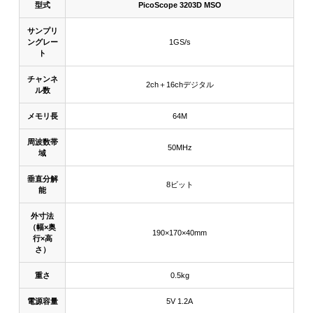
型式
PicoScope 3203D MSO
サンプリ
ングレー
1GS/s
ト
チャンネ
2ch＋16chデジタル
ル数
メモリ長
64M
周波数帯
50MHz
域
垂直分解
8ビット
能
外寸法
（幅×奥
190×170×40mm
行×高
さ）
重さ
0.5kg
電源容量
5V 1.2A