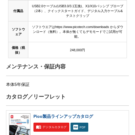
USB2.0ケーブル(USB3.0/3.1互換)、X1/X10パッシブ プローブ
付属品
（2本）、クイックスタートガイド、デジタル入力ケーブル&
テストクリップ
ソフトウエアはhttps://www.picotech.com/downloads からダウ
ソフトウ
ンロード（無料）。本体が無くてもデモモードでご試用が可
ェア
能。
価格（税
248,000円
抜）
メンテナンス・保証内容
本体5年保証
カタログ／リーフレット
Pico製品ラインアップカタログ
デジタルカタログ
PDF