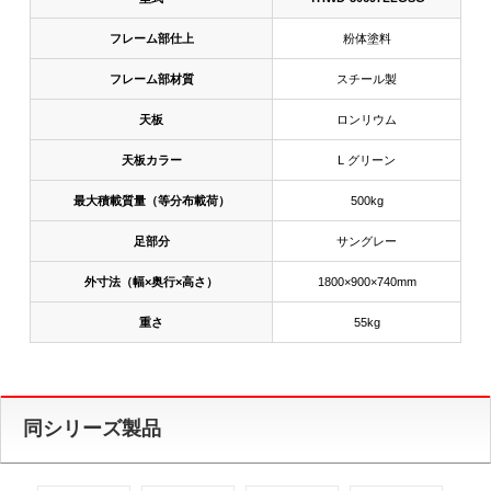
フレーム部仕上
粉体塗料
フレーム部材質
スチール製
天板
ロンリウム
天板カラー
L グリーン
最大積載質量（等分布載荷）
500kg
足部分
サングレー
外寸法（幅×奥行×高さ）
1800×900×740mm
重さ
55kg
同シリーズ製品