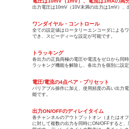
電圧は10mV（1mV）、電流は1mAの高
出力電圧は10mV（10V未満の出力は1mV）
ワンダイヤル・コントロール
全ての設定値はロータリーエンコーダによるワ
でき、スピーディーな設定が可能です。
トラッキング
各出力の正負両極の電圧や電流をゼロから同時
ラッキング機能を解除し、各出力を個別に設定
電圧/電流の4点ペア・プリセット
バリアブル操作に加え、使用頻度の高い出力電
能です。
出力ON/OFFのディレイタイム
各チャンネルのアウトプットオン（またはオフ）を
に対して複数の出力を同時にON/OFFすると