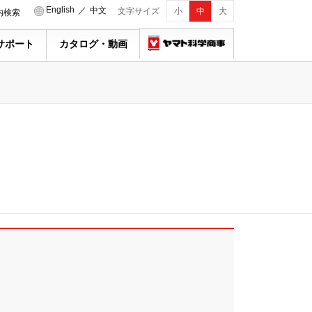
English
／
中文
文字サイズ
小
中
大
内検索
サポート
カタログ・動画