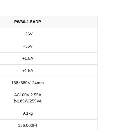
PW36-1.5ADP
+36V
+36V
+1.5A
+1.5A
138×380×124mm
AC100V 2.55A
約189W/255VA
9.1kg
136,000円