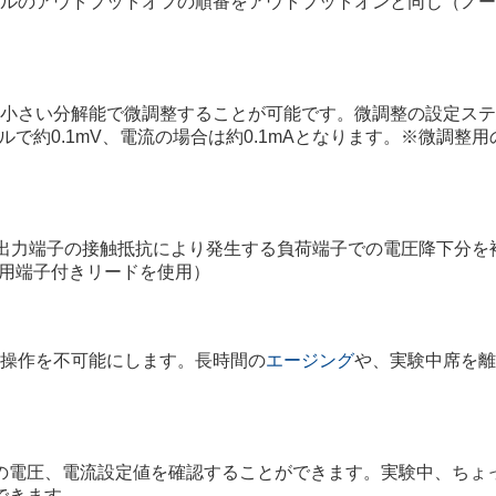
ルのアウトプットオフの順番をアウトプットオンと同じ（ノー
小さい分解能で微調整することが可能です。微調整の設定ステ
ネルで約0.1mV、電流の場合は約0.1mAとなります。※微調
力端子の接触抵抗により発生する負荷端子での電圧降下分を補償します
ング用端子付きリードを使用）
操作を不可能にします。長時間の
エージング
や、実験中席を離
の電圧、電流設定値を確認することができます。実験中、ちょ
できます。