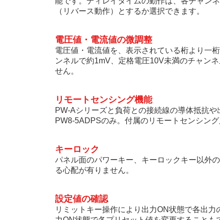
能です。ディレイタイムの動作は、各チャンネ
（リバース動作）とするか選択できます。
電圧値・電流値の微調整
電圧値・電流値を、表示されている桁より一桁
ンネルで約1mV、定格電圧10V未満のチャン
せん。
リモートセンシング機能
PW-Aシリーズと負荷との接続線の導体抵抗や出
PW8-5ADPSのみ。付属のリモートセンシ
キーロック
パネル面のパワーキー、キーロックキー以外の
る心配が有りません。
設定値の確認
リミットキー操作により出力ON状態で各出力
力ON状態で各プリセット値を変更することも