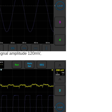
gnal amplitude 120mV,