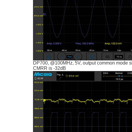
DP700, @100MHz, 5V, output common mode si
CMRR is -32dB