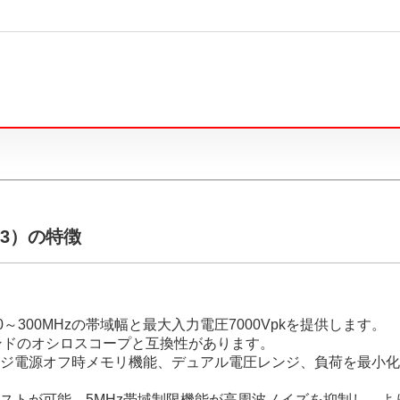
03）の特徴
00～300MHzの帯域幅と最大入力電圧7000Vpkを提供します。
ンドのオシロスコープと互換性があります。
ジ電源オフ時メモリ機能、デュアル電圧レンジ、負荷を最小化
ストが可能。5MHz帯域制限機能が高周波ノイズを抑制し、よ