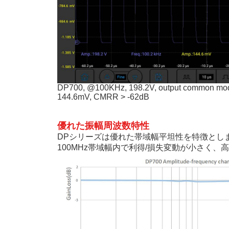
DP700, @100KHz, 198.2V, output common mode
144.6mV, CMRR > -62dB
優れた振幅周波数特性
DPシリーズは優れた帯域幅平坦性を特徴とし
100MHz帯域幅内で利得/損失変動が小さく