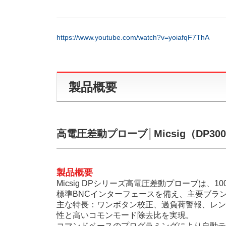
https://www.youtube.com/watch?v=yoiafqF7ThA
製品概要
高電圧差動プローブ│Micsig（DP30
製品概要
Micsig DPシリーズ高電圧差動プローブは、1
標準BNCインターフェースを備え、主要ブラ
主な特長：ワンボタン校正、過負荷警報、レン
性と高いコモンモード除去比を実現。
コマンドベースのプログラミングにより自動テ