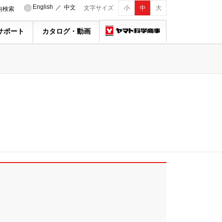
English
／
中文
文字サイズ
小
中
大
内検索
サポート
カタログ・動画