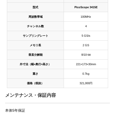
型式
PicoScope 3415E
周波数帯域
100MHz
チャンネル数
4
サンプリングレート
5 GS/s
メモリ長
2 GS
垂直分解能
8/10-bit
外寸法（幅×奥行×高さ）
221×173×30mm
重さ
0.7kg
価格（税抜）
321,000円
メンテナンス・保証内容
本体5年保証