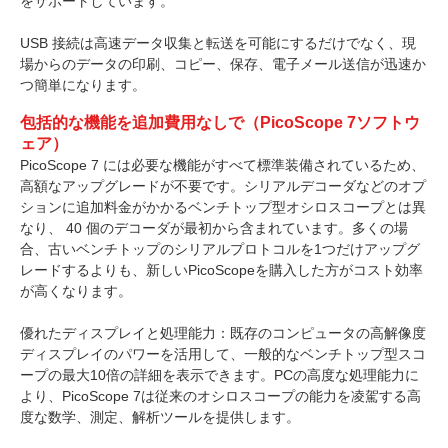
をサポートしています。
USB 接続は高速データ収集と転送を可能にするだけでなく、現
場からのデータの印刷、コピー、保存、電子メール送信が迅速か
つ簡単になります。
包括的な機能を追加費用なしで（PicoScope 7ソフトウ
ェア）
PicoScope 7 には必要な機能がすべて標準装備されているため、
高額なアップグレードが不要です。シリアルデコーダなどのオプ
ションに追加料金がかかるベンチトップ型オシロスコープとは異
なり、 40 個のデコーダが最初から含まれています。多くの場
合、古いベンチトップのシリアルプロトコルを1つだけアップグ
レードするよりも、新しいPicoScopeを購入した方がコスト効率
が高くなります。
優れたディスプレイと処理能力：既存のコンピュータの高解像度
ディスプレイのパワーを活用して、一般的なベンチトップ型スコ
ープの最大10倍の詳細を表示できます。PCの高度な処理能力に
より、PicoScope 7は従来のオシロスコープの能力を凌駕する高
度な数学、測定、解析ツールを提供します。