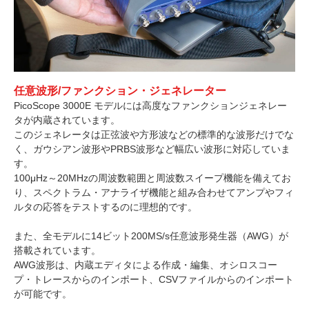
任意波形/ファンクション・ジェネレーター
PicoScope 3000E モデルには高度なファンクションジェネレー
タが内蔵されています。
このジェネレータは正弦波や方形波などの標準的な波形だけでな
く、ガウシアン波形やPRBS波形など幅広い波形に対応していま
す。
100μHz～20MHzの周波数範囲と周波数スイープ機能を備えてお
り、スペクトラム・アナライザ機能と組み合わせてアンプやフィ
ルタの応答をテストするのに理想的です。
また、全モデルに14ビット200MS/s任意波形発生器（AWG）が
搭載されています。
AWG波形は、内蔵エディタによる作成・編集、オシロスコー
プ・トレースからのインポート、CSVファイルからのインポート
が可能です。