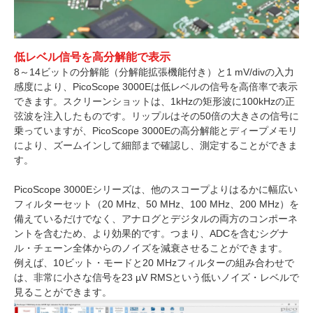
低レベル信号を高分解能で表示
8～14ビットの分解能（分解能拡張機能付き）と1 mV/divの入力
感度により、PicoScope 3000Eは低レベルの信号を高倍率で表示
できます。スクリーンショットは、1kHzの矩形波に100kHzの正
弦波を注入したものです。リップルはその50倍の大きさの信号に
乗っていますが、PicoScope 3000Eの高分解能とディープメモリ
により、ズームインして細部まで確認し、測定することができま
す。
PicoScope 3000Eシリーズは、他のスコープよりはるかに幅広い
フィルターセット（20 MHz、50 MHz、100 MHz、200 MHz）を
備えているだけでなく、アナログとデジタルの両方のコンポーネ
ントを含むため、より効果的です。つまり、ADCを含むシグナ
ル・チェーン全体からのノイズを減衰させることができます。
例えば、10ビット・モードと20 MHzフィルターの組み合わせで
は、非常に小さな信号を23 µV RMSという低いノイズ・レベルで
見ることができます。