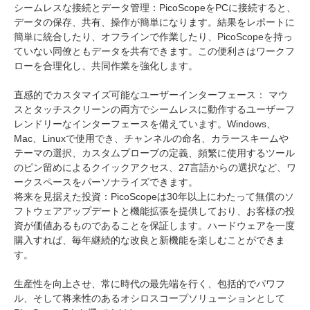
シームレスな接続とデータ管理：PicoScopeをPCに接続すると、
データの保存、共有、操作が簡単になります。結果をレポートに
簡単に統合したり、オフラインで作業したり、PicoScopeを持っ
ていない同僚ともデータを共有できます。この便利さはワークフ
ローを合理化し、共同作業を強化します。
直感的でカスタマイズ可能なユーザーインターフェース： マウ
スとタッチスクリーンの両方でシームレスに動作するユーザーフ
レンドリーなインターフェースを備えています。Windows、
Mac、Linuxで使用でき、チャンネルの命名、カラースキームや
テーマの選択、カスタムプローブの定義、頻繁に使用するツール
のピン留めによるクイックアクセス、27言語からの選択など、ワ
ークスペースをパーソナライズできます。
将来を見据えた投資：PicoScopeは30年以上にわたって無償のソ
フトウェアアップデートと機能拡張を提供しており、お客様の投
資が価値あるものであることを保証します。ハードウェアを一度
購入すれば、毎年継続的な改良と新機能を楽しむことができま
す。
生産性を向上させ、常に時代の最先端を行く、包括的でパワフ
ル、そして将来性のあるオシロスコープソリューションとして