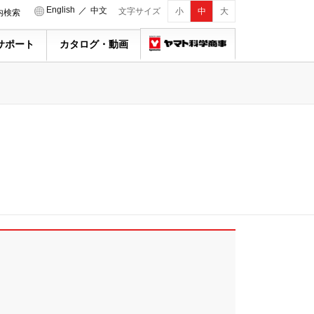
English
／
中文
文字サイズ
小
中
大
内検索
サポート
カタログ・動画