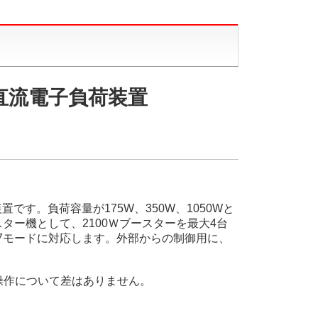
 直流電子負荷装置
です。負荷容量が175W、350W、1050Wと
スター機として、2100Ｗブースターを最大4台
CVの7モードに対応します。外部からの制御用に、
能・操作について差はありません。