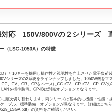
応 150V/800Vの２シリーズ
LSG-1050A）の特徴
CD）と10キーを採用し操作性と視認性を向上させた電子負荷装置
800Vシリーズの2系統をラインナップしました。1050W機をマ
。CC、CV、CR、CPをベースにCC+CV、CR+CV、CP+
、LANを標準装備。GP-IBは別売オプションとなります。
-AHシリーズに順次切り替わります、両シリーズは基本的に機能・性
ケーブル、標準装備・オプションが異なります。詳細はこちら
rce/20240529_LSGA.pdf）の資料をご確認ください。