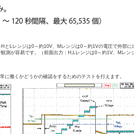
）をHとLレンジは0～約10V、Mレンジは0～約1Vの電圧で外
測が容易です。（前面出力：H,Lレンジは0～約1V、Mレンジ
常に働くかどうかの確認をするためのテストを行えます。