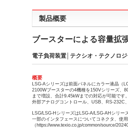
製品概要
ブースターによる容量拡張対
電子負荷装置│テクシオ・テクノロジー（
概要
LSG-Aシリーズは前面パネルにカラー液晶（L
2100Wブースターの4機種を150Vシリーズ、
まで増設、合計9.45kWまでの対応が可能です
外部アナログコントロール、USB、RS-232C
LSG/LSG-HシリーズはLSG-A/LSG
一部のインタフェースについてコネクタ、使用
（https://www.texio.co.jp/common/sou