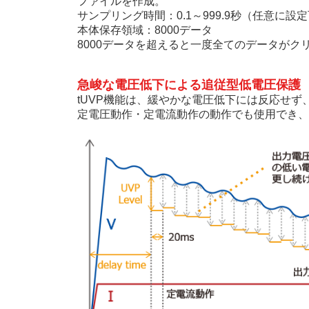
ファイルを作成。
サンプリング時間：0.1～999.9秒（任意に設
本体保存領域：8000データ
8000データを超えると一度全てのデータがク
急峻な電圧低下による追従型低電圧保護 
tUVP機能は、緩やかな電圧低下には反応せ
定電圧動作・定電流動作の動作でも使用でき、