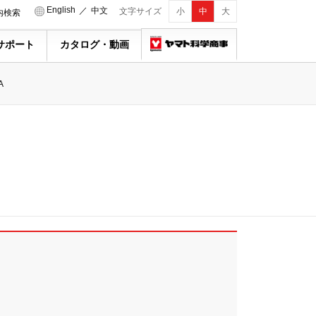
English
／
中文
文字サイズ
小
中
大
内検索
サポート
カタログ・動画
A