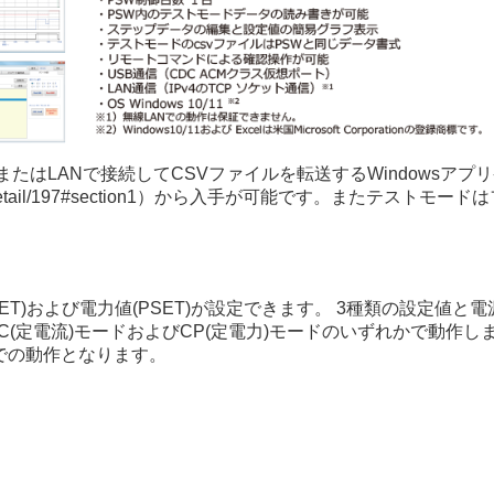
またはLANで接続してCSVファイルを転送するWindowsア
/product/detail/197#section1）から入手が可能です。またテ
(ISET)および電力値(PSET)が設定できます。 3種類の設定値
C(定電流)モードおよびCP(定電力)モードのいずれかで動作し
上での動作となります。