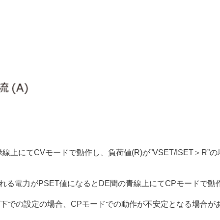
B間の緑線上にてCVモードで動作し、負荷値(R)が”VSET/ISET
れる電力がPSET値になるとDE間の青線上にてCPモードで動
以下での設定の場合、CPモードでの動作が不安定となる場合が