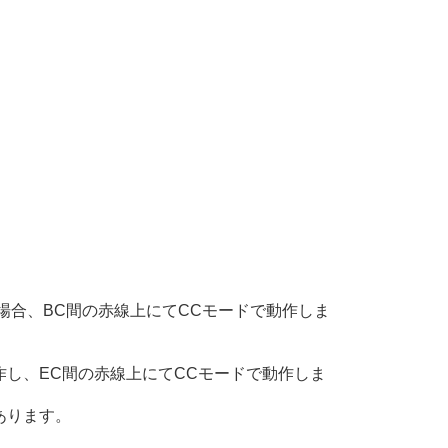
＞R”の場合、BC間の赤線上にてCCモードで動作しま
作し、EC間の赤線上にてCCモードで動作しま
あります。