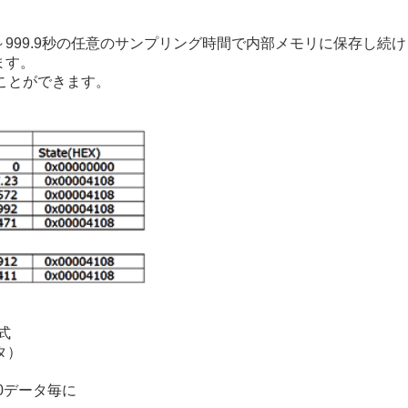
～999.9秒の任意のサンプリング時間で内部メモリに保存し続
ます。
ることができます。
形式
タ）
0データ毎に