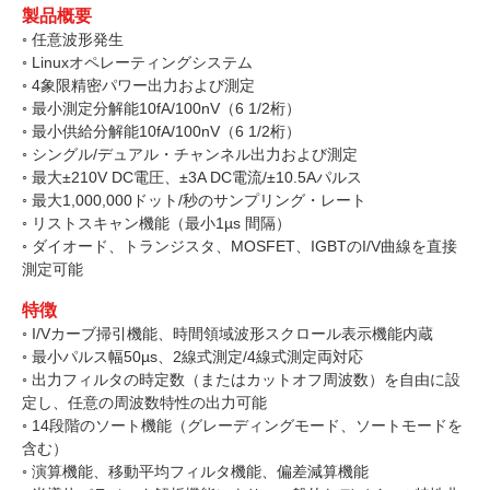
製品概要
◦ 任意波形発生
◦ Linuxオペレーティングシステム
◦ 4象限精密パワー出力および測定
◦ 最小測定分解能10fA/100nV（6 1/2桁）
◦ 最小供給分解能10fA/100nV（6 1/2桁）
◦ シングル/デュアル・チャンネル出力および測定
◦ 最大±210V DC電圧、±3A DC電流/±10.5Aパルス
◦ 最大1,000,000ドット/秒のサンプリング・レート
◦ リストスキャン機能（最小1µs 間隔）
◦ ダイオード、トランジスタ、MOSFET、IGBTのI/V曲線を直接
測定可能
特徴
◦ I/Vカーブ掃引機能、時間領域波形スクロール表示機能内蔵
◦ 最小パルス幅50µs、2線式測定/4線式測定両対応
◦ 出力フィルタの時定数（またはカットオフ周波数）を自由に設
定し、任意の周波数特性の出力可能
◦ 14段階のソート機能（グレーディングモード、ソートモードを
含む）
◦ 演算機能、移動平均フィルタ機能、偏差減算機能