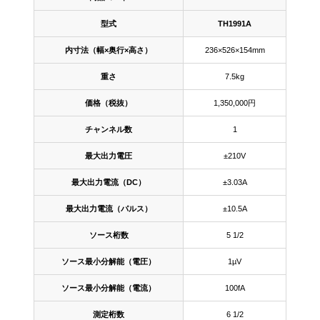
型式
TH1991A
内寸法（幅×奥行×高さ）
236×526×154mm
重さ
7.5kg
価格（税抜）
1,350,000円
チャンネル数
1
最大出力電圧
±210V
最大出力電流（DC）
±3.03A
最大出力電流（パルス）
±10.5A
ソース桁数
5 1/2
ソース最小分解能（電圧）
1µV
ソース最小分解能（電流）
100fA
測定桁数
6 1/2