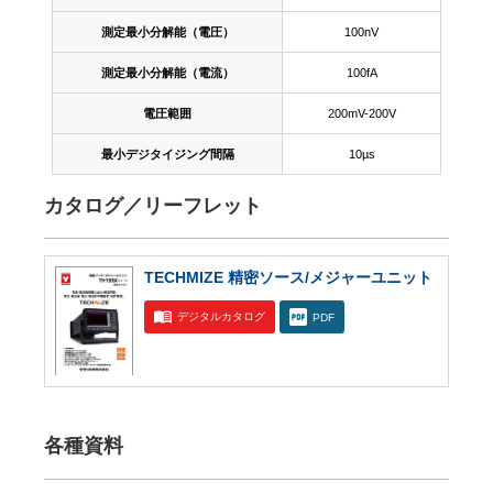
測定最小分解能（電圧）
100nV
測定最小分解能（電流）
100fA
電圧範囲
200mV-200V
最小デジタイジング間隔
10µs
カタログ／リーフレット
TECHMIZE 精密ソース/メジャーユニット
デジタルカタログ
PDF
各種資料