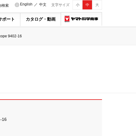
English
／
中文
文字サイズ
小
中
大
内検索
サポート
カタログ・動画
cope 9402-16
-16