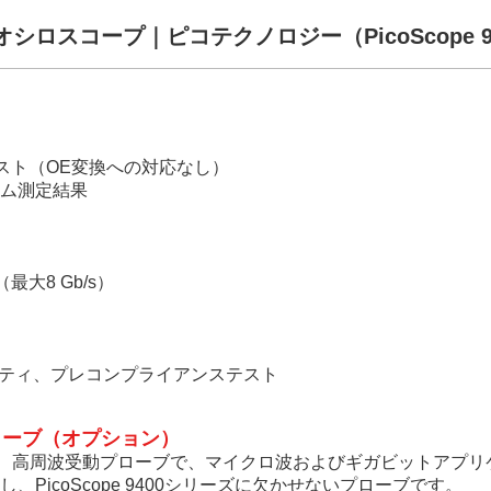
ロスコープ｜ピコテクノロジー（PicoScope 94
スト（OE変換への対応なし）
テム測定結果
大8 Gb/s）
リティ、プレコンプライアンステスト
動プローブ（オプション）
ピーダンス、高周波受動プローブで、マイクロ波およびギガビットア
PicoScope 9400シリーズに欠かせないプローブです。