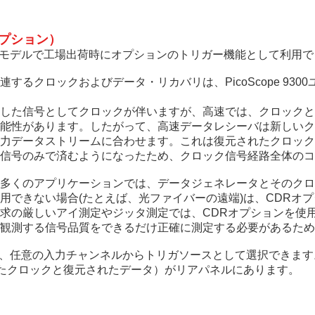
オプション）
てのモデルで工場出荷時にオプションのトリガー機能として利用
るクロックおよびデータ・リカバリは、PicoScope 93
した信号としてクロックが伴いますが、高速では、クロックと
能性があります。したがって、高速データレシーバは新しいク
力データストリームに合わせます。これは復元されたクロック
信号のみで済むようになったため、クロック信号経路全体のコ
多くのアプリケーションでは、データジェネレータとそのクロ
用できない場合(たとえば、光ファイバーの遠端)は、CDRオ
求の厳しいアイ測定やジッタ測定では、CDRオプションを使
観測する信号品質をできるだけ正確に測定する必要があるため
を装着すると、任意の入力チャンネルからトリガソースとして選択で
されたクロックと復元されたデータ）がリアパネルにあります。