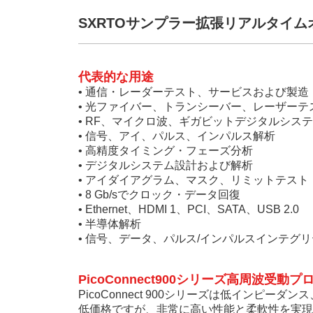
SXRTOサンプラー拡張リアルタイムオシ
代表的な用途
• 通信・レーダーテスト、サービスおよび製造
• 光ファイバー、トランシーバー、レーザーテ
• RF、マイクロ波、ギガビットデジタルシス
• 信号、アイ、パルス、インパルス解析
• 高精度タイミング・フェーズ分析
• デジタルシステム設計および解析
• アイダイアグラム、マスク、リミットテスト（最
• 8 Gb/sでクロック・データ回復
• Ethernet、HDMI 1、PCI、SATA、USB 2.0
• 半導体解析
• 信号、データ、パルス/インパルスインテグ
PicoConnect900シリーズ高周波受
PicoConnect 900シリーズは低イン
低価格ですが、非常に高い性能と柔軟性を実現し、