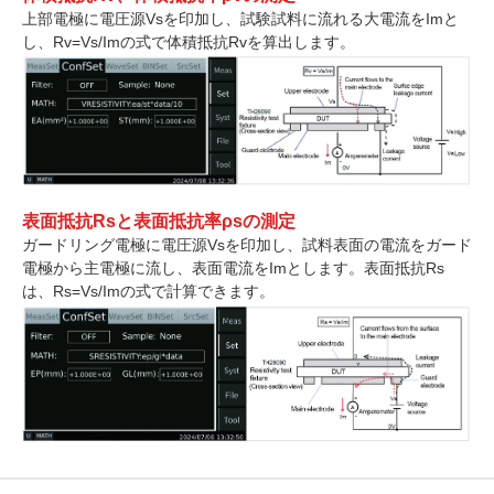
上部電極に電圧源Vsを印加し、試験試料に流れる大電流をImと
し、Rv=Vs/Imの式で体積抵抗Rvを算出します。
表面抵抗Rsと表面抵抗率ρsの測定
ガードリング電極に電圧源Vsを印加し、試料表面の電流をガード
電極から主電極に流し、表面電流をImとします。表面抵抗Rs
は、Rs=Vs/Imの式で計算できます。