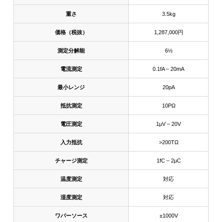
重さ
3.5kg
価格（税抜）
1,287,000円
測定分解能
6½
電流測定
0.1fA – 20mA
最小レンジ
20pA
抵抗測定
10PΩ
電圧測定
1μV – 20V
入力抵抗
>200TΩ
チャージ測定
1fC – 2μC
温度測定
対応
湿度測定
対応
ワパーソース
±1000V