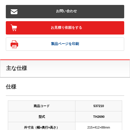
お問い合わせ
お見積り依頼をする
製品ページを印刷
主な仕様
仕様
商品コード
537210
型式
TH2690
外寸法（幅×奥行×高さ）
215×412×88mm