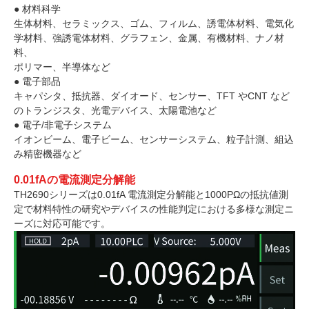
● 材料科学
生体材料、セラミックス、ゴム、フィルム、誘電体材料、電気化
学材料、強誘電体材料、グラフェン、金属、有機材料、ナノ材
料、
ポリマー、半導体など
● 電子部品
キャパシタ、抵抗器、ダイオード、センサー、TFT やCNT など
のトランジスタ、光電デバイス、太陽電池など
● 電子/非電子システム
イオンビーム、電子ビーム、センサーシステム、粒子計測、組込
み精密機器など
0.01fAの電流測定分解能
TH2690シリーズは0.01fA 電流測定分解能と1000PΩの抵抗値測
定で材料特性の研究やデバイスの性能判定における多様な測定ニ
ーズに対応可能です。