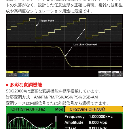
トの欠落がなく、設計した任意波形を正確に再現。複雑な波形生
成や高精度なシミュレーション用途に最適です。
■ 多彩な変調機能
SDG2000Xは豊富な変調機能を標準搭載しています。
対応変調方式：AM/FM/PM/FSK/ASK/PSK/DSB-AM
変調ソースは内部信号または外部信号から選択できます。