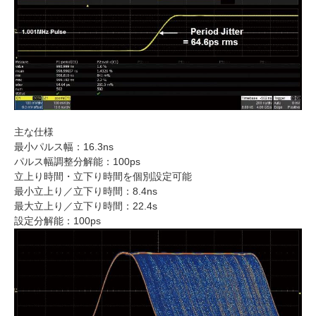
主な仕様
最小パルス幅：16.3ns
パルス幅調整分解能：100ps
立上り時間・立下り時間を個別設定可能
最小立上り／立下り時間：8.4ns
最大立上り／立下り時間：22.4s
設定分解能：100ps