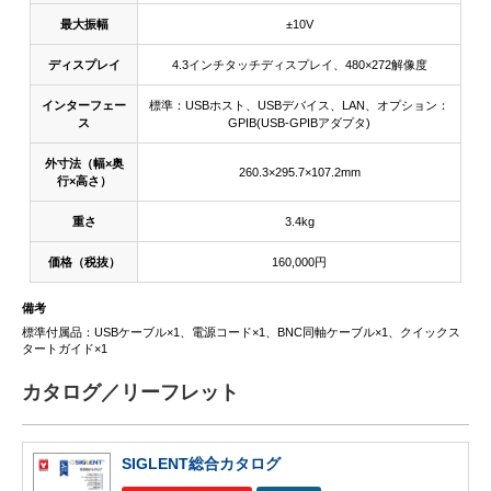
最大振幅
±10V
ディスプレイ
4.3インチタッチディスプレイ、480×272解像度
インターフェー
標準：USBホスト、USBデバイス、LAN、オプション：
ス
GPIB(USB-GPIBアダプタ)
外寸法（幅×奥
260.3×295.7×107.2mm
行×高さ）
重さ
3.4kg
価格（税抜）
160,000円
備考
標準付属品：USBケーブル×1、電源コード×1、BNC同軸ケーブル×1、クイックス
タートガイド×1
カタログ／リーフレット
SIGLENT総合カタログ