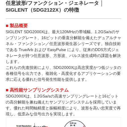
任意波形/ファンクション・ジェネレータ │
SIGLENT（SDG2122X）の特徴
■ 製品概要
SIGLENT SDG2000Xは、最大120MHzの帯域幅、1.2GSa/sのサ
ンプリングレート、16ビットの垂直分解能を備えたデュアルチャ
ネル・ファンクション／任意波形発生器シリーズです。独自技術
である TrueArb および EasyPulse により、従来のDDS方式ジェ
ネレータが持つ任意波形、方形波、パルス波生成時の課題を解決
します。
これらの先進技術により、SDG2000Xは高忠実度かつ低ジッタの
各種信号を出力でき、複雑化・高度化するアプリケーションの要
求に応える優れた信号発生性能を提供します。
■ 高性能サンプリングシステム
SDG2000Xは、1.2GSa/sの高速サンプリングレートと16ビット
の高分解能を兼ね備えたサンプリングシステムを採用していま
す。優れた時間軸精度と振幅精度により、波形を高い忠実度で再
現し、低歪みな信号出力を実現します。