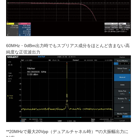
60MHz・0dBm出力時でもスプリアス成分をほとんど含まない高
純度な正弦波出力
**20MHzで最大20Vpp（デュアルチャネル時）**の大振幅出力に