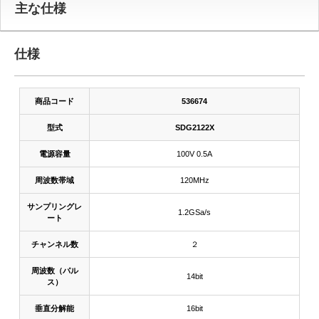
主な仕様
仕様
商品コード
536674
型式
SDG2122X
電源容量
100V 0.5A
周波数帯域
120MHz
サンプリングレ
1.2GSa/s
ート
チャンネル数
２
周波数（パル
14bit
ス）
垂直分解能
16bit