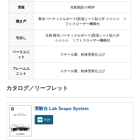
背板
化粧紙貼りMDF
耐水パーティクルボード(防湿シート貼り)F ☆☆☆☆ ソ
開き戸
フトクローザー機構付
主材:耐水パーティクルボード(防湿シート貼り)F
引出し
☆☆☆☆ ソフトクローザー機構付
ベースユニ
スチール製、粉体塗装仕上げ
ット
フレームユ
スチール製、粉体塗装仕上げ
ニット
カタログ／リーフレット
実験台 Lab Scape System
PDF