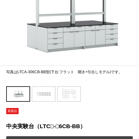
写真はLTCA-306CB-BB型(下台:フラット 開き+引出しモデル)です。
新製品
中央実験台（LTC□-□6CB-BB）