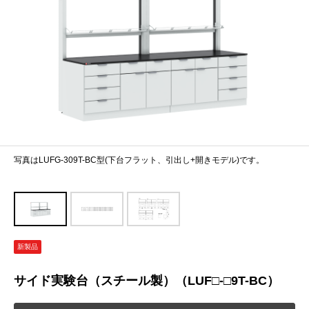
写真はLUFG-309T-BC型(下台フラット、引出し+開きモデル)です。
新製品
サイド実験台（スチール製）（LUF□-□9T-BC）