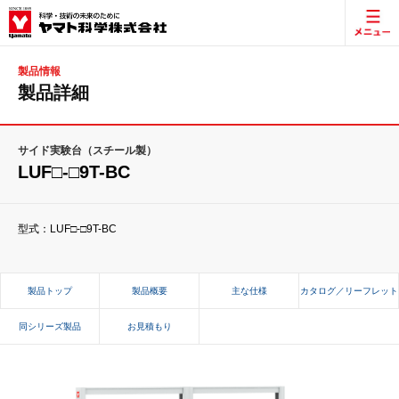
製品情報
製品詳細
サイド実験台（スチール製）
LUF□-□9T-BC
型式：LUF□-□9T-BC
製品トップ
製品概要
主な仕様
カタログ／リーフレット
同シリーズ製品
お見積もり