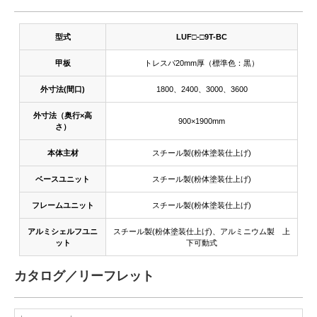
型式
LUF□-□9T-BC
甲板
トレスパ20mm厚（標準色：黒）
外寸法(間口)
1800、2400、3000、3600
外寸法（奥行×高
900×1900mm
さ）
本体主材
スチール製(粉体塗装仕上げ)
ベースユニット
スチール製(粉体塗装仕上げ)
フレームユニット
スチール製(粉体塗装仕上げ)
アルミシェルフユニ
スチール製(粉体塗装仕上げ)、アルミニウム製 上
ット
下可動式
カタログ／リーフレット