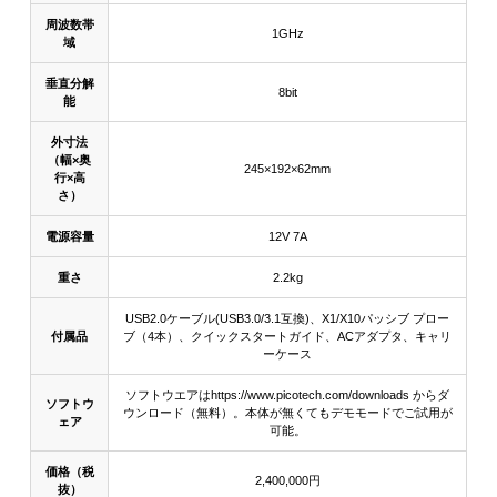
周波数帯
1GHz
域
垂直分解
8bit
能
外寸法
（幅×奥
245×192×62mm
行×高
さ）
電源容量
12V 7A
重さ
2.2kg
USB2.0ケーブル(USB3.0/3.1互換)、X1/X10パッシブ プロー
付属品
ブ（4本）、クイックスタートガイド、ACアダプタ、キャリ
ーケース
ソフトウエアはhttps://www.picotech.com/downloads からダ
ソフトウ
ウンロード（無料）。本体が無くてもデモモードでご試用が
ェア
可能。
価格（税
2,400,000円
抜）