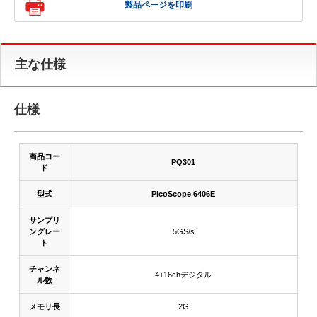
製品ページを印刷
主な仕様
仕様
商品コー
PQ301
ド
型式
PicoScope 6406E
サンプリ
ングレー
5GS/s
ト
チャンネ
4+16chデジタル
ル数
メモリ長
2G