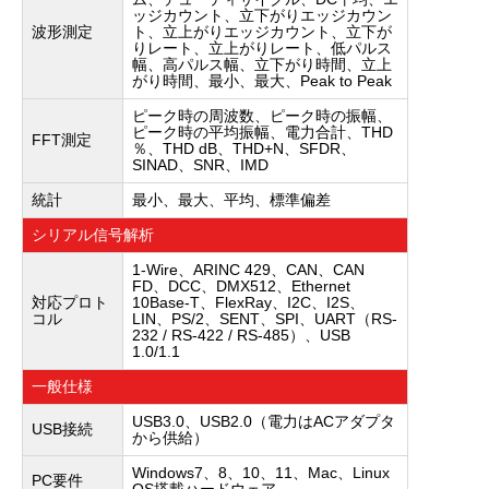
ッジカウント、立下がりエッジカウン
波形測定
ト、立上がりエッジカウント、立下が
りレート、立上がりレート、低パルス
幅、高パルス幅、立下がり時間、立上
がり時間、最小、最大、Peak to Peak
ピーク時の周波数、ピーク時の振幅、
ピーク時の平均振幅、電力合計、THD
FFT測定
％、THD dB、THD+N、SFDR、
SINAD、SNR、IMD
統計
最小、最大、平均、標準偏差
シリアル信号解析
1-Wire、ARINC 429、CAN、CAN
FD、DCC、DMX512、Ethernet
対応プロト
10Base-T、FlexRay、I2C、I2S、
コル
LIN、PS/2、SENT、SPI、UART（RS-
232 / RS-422 / RS-485）、USB
1.0/1.1
一般仕様
USB3.0、USB2.0（電力はACアダプタ
USB接続
から供給）
Windows7、8、10、11、Mac、Linux
PC要件
OS搭載ハードウェア