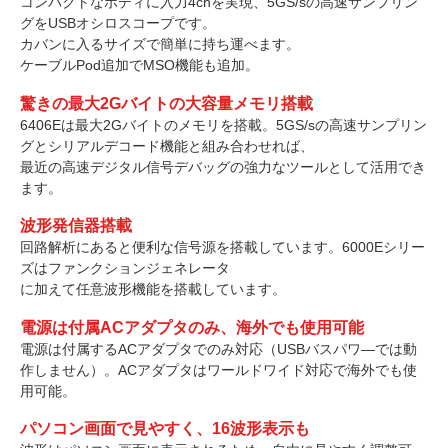
コンパクトなボディに入力4chを実現、5GS/sの高速サンプリン
グをUSBオシロスコープです。
カバンに入るサイズで簡単に持ち運べます。
ケーブルPod追加でMSO機能も追加。
驚きの最大2Gバイトの大容量メモリ搭載
6406Eは最大2Gバイトのメモリを搭載。5GS/sの高速サンプリン
グとシリアルデコード機能と組み合わせれば、
最近の高速デジタル信号デバッグの強力なツールとして活用でき
ます。
波形発信器搭載
回路解析にあると便利な信号源を搭載しています。6000Eシリー
ズはファンクションジェネレータ
に加えて任意波形機能を搭載しています。
電源は付属ACアダプタのみ、海外でも使用可能
電源は付属するACアダプタでのみ対応（USBバスパワ―では動
作しません）。ACアダプタはワールドワイド対応で海外でも使
用可能。
パソコン画面で見やすく、16波形表示も