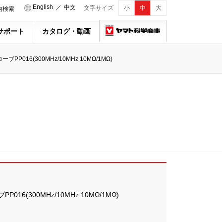
English
／
中文
文字サイズ
小
中
大
内検索
サポート
カタログ・動画
PP016(300MHz/10MHz 10MΩ/1MΩ)
16(300MHz/10MHz 10MΩ/1MΩ)